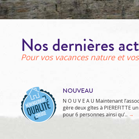
Nos dernières act
Pour vos vacances nature et vos
NOUVEAU
N O U V E A U Maintenant l’ass
gère deux gîtes à PIEREFITTE un
pour 6 personnes ainsi qu’...
→