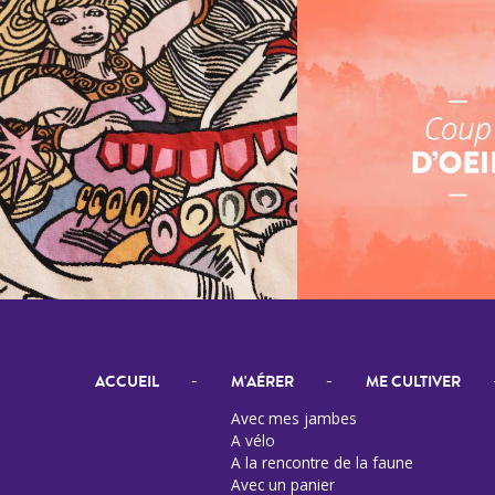
-
-
ACCUEIL
M'AÉRER
ME CULTIVER
Avec mes jambes
A vélo
A la rencontre de la faune
Avec un panier