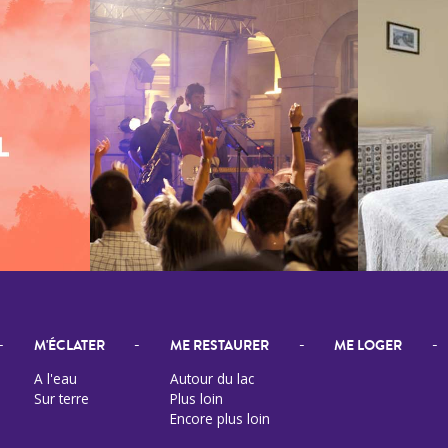
-
-
-
-
M'ÉCLATER
ME RESTAURER
ME LOGER
A l'eau
Autour du lac
Sur terre
Plus loin
Encore plus loin