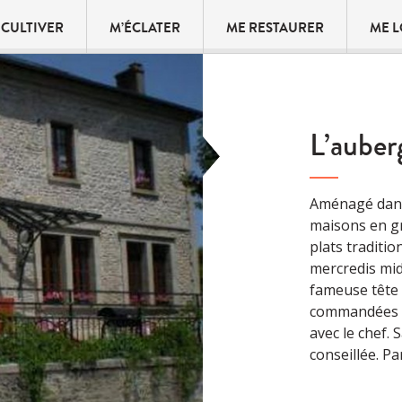
 CULTIVER
M’ÉCLATER
ME RESTAURER
ME 
L’aube
Aménagé dans 
maisons en gr
plats traditio
mercredis midi
fameuse tête 
commandées 48
avec le chef. 
conseillée. P