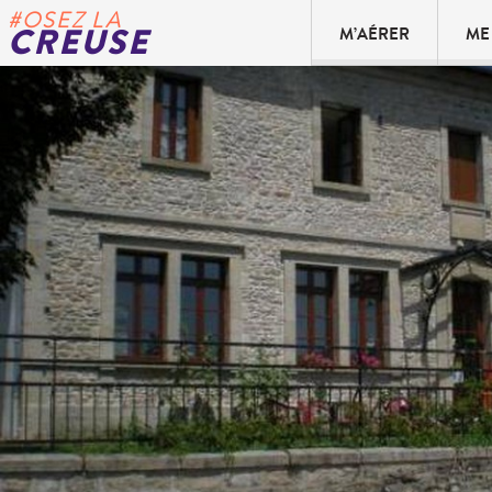
#OSEZ LA
CREUSE
M’AÉRER
ME