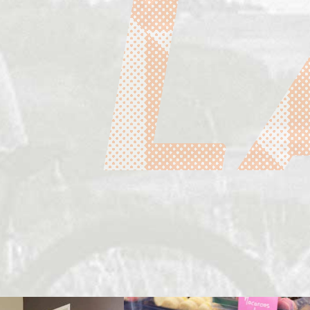
Me loger
Me restaurer