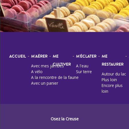
-
-
-
-
-
ACCUEIL
M'AÉRER
ME
M'ÉCLATER
ME
CULTIVER
RESTAURER
Avec mes jambes
A l'eau
A vélo
Sur terre
Autour du lac
A la rencontre de la faune
Plus loin
Avec un panier
Encore plus
loin
Osez la Creuse