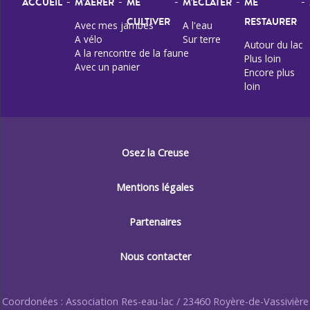
-
-
-
-
-
ACCUEIL
M'AÉRER
ME
M'ÉCLATER
ME
CULTIVER
RESTAURER
Avec mes jambes
A l'eau
A vélo
Sur terre
Autour du lac
A la rencontre de la faune
Plus loin
Avec un panier
Encore plus
loin
Osez la Creuse
Mentions légales
Partenaires
Nous contacter
Coordonées : Association Res-eau-lac / 23460 Royère-de-Vassivière