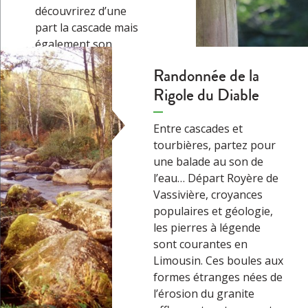
découvrirez d’une
part la cascade mais
également son
histoire : les
Randonnée de la
premières
Rigole du Diable
expérimentations
locales et le transport
d’électricité jusqu’à
Entre cascades et
Bourganeuf qui fut
tourbières, partez pour
en 1889 la première
une balade au son de
ville en France à
l’eau… Départ Royère de
utiliser de l’électricité
Vassivière, croyances
produite…
→
populaires et géologie,
les pierres à légende
sont courantes en
Limousin. Ces boules aux
formes étranges nées de
l’érosion du granite