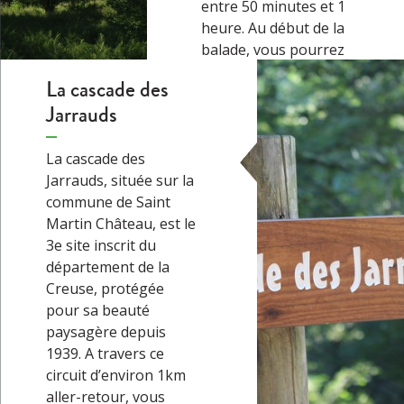
entre 50 minutes et 1
heure. Au début de la
balade, vous pourrez
découvrir l’atelier de
La cascade des
taille de pierre qui
Jarrauds
comprend massette,
pioche, ciseau. Ensuite,
vous passerez l’ancienne
La cascade des
carrière, franchirez le
Jarrauds, située sur la
pont-planches et
commune de Saint
emprunterez d’anciens
Martin Château, est le
chemins creux bordés de
3e site inscrit du
murets qui…
→
département de la
Creuse, protégée
pour sa beauté
paysagère depuis
1939. A travers ce
circuit d’environ 1km
aller-retour, vous