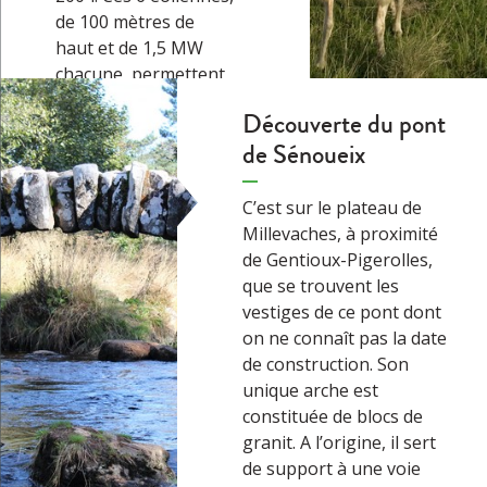
de 100 mètres de
haut et de 1,5 MW
chacune, permettent
de produire de
Découverte du pont
l’électricité pour 15 à
de Sénoueix
20 000 habitants.
Depuis son
ouverture, le parc
C’est sur le plateau de
éolien, unique en
Millevaches, à proximité
Limousin, est vite
de Gentioux-Pigerolles,
devenu une attraction
que se trouvent les
touristique…
→
vestiges de ce pont dont
on ne connaît pas la date
de construction. Son
unique arche est
constituée de blocs de
granit. A l’origine, il sert
de support à une voie