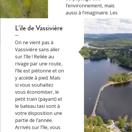
l’environnement, mais
aussi à l’imaginaire. Les
promeneurs sont invités
L’ile de Vassivière
à emprunter des
baladeurs MP3 auprès
de l’office de tourisme de
On ne vient pas à
Felletin et achètent une
Vassivière sans aller
carte (1 par groupe ou
sur l’île ! Reliée au
par famille) qui…
→
rivage par une route,
l’île est piétonne et on
y accède à pied. Mais
si vous souhaitez
vous économiser, le
petit train (payant) et
le bateau taxi sont à
votre disposition une
partie de l’année.
Arrivés sur l’île, vous