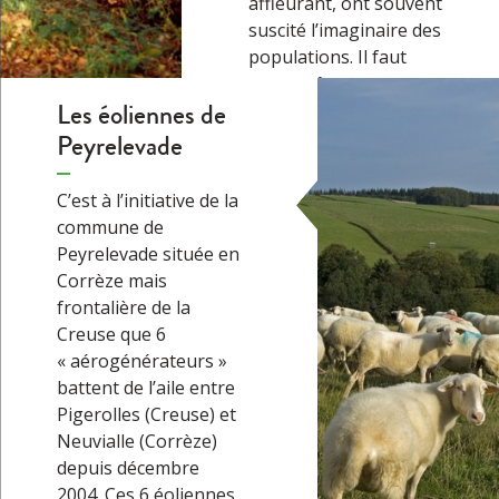
affleurant, ont souvent
suscité l’imaginaire des
populations. Il faut
reconnaître que ces
Les éoliennes de
amas et autres rivières
de pierre peuvent être
Peyrelevade
intrigants. Qu’elles aient
été lancées par des
C’est à l’initiative de la
géants ou enfantées par
commune de
la…
→
Peyrelevade située en
Corrèze mais
frontalière de la
Creuse que 6
« aérogénérateurs »
battent de l’aile entre
Pigerolles (Creuse) et
Neuvialle (Corrèze)
depuis décembre
2004. Ces 6 éoliennes,