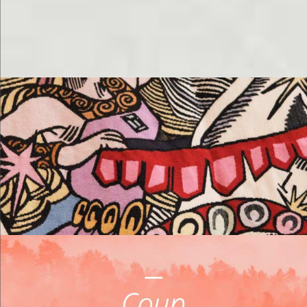
M'éclater
Me loger