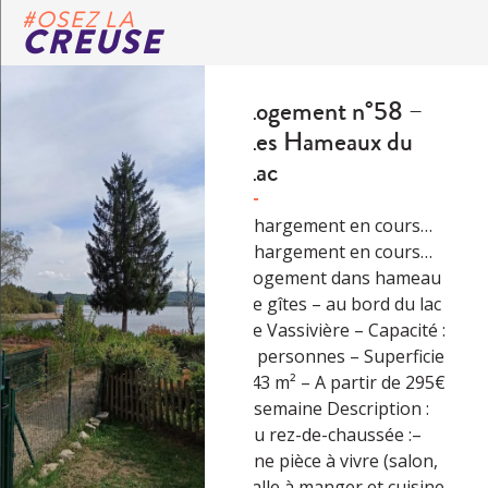
#OSEZ LA
CREUSE
Logement n°58 –
Les Hameaux du
Lac
Chargement en cours…
Chargement en cours…
Logement dans hameau
de gîtes – au bord du lac
de Vassivière – Capacité :
6 personnes – Superficie
: 43 m² – A partir de 295€
/ semaine Description :
Au rez-de-chaussée :–
une pièce à vivre (salon,
salle à manger et cuisine