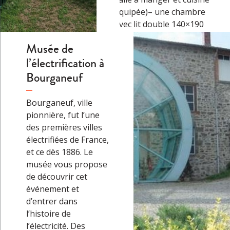
équipée)– une chambre
avec lit double 140×190
(prévoir housse de
Musée de
couette 220×240)– une
l’électrification à
salle d’eau avec WC et
lave linge…
→
Bourganeuf
Bourganeuf, ville
pionnière, fut l’une
des premières villes
électrifiées de France,
et ce dès 1886. Le
musée vous propose
de découvrir cet
événement et
d’entrer dans
l’histoire de
l’électricité. Des