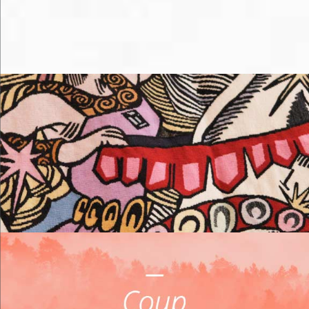
M'éclater
Me loger