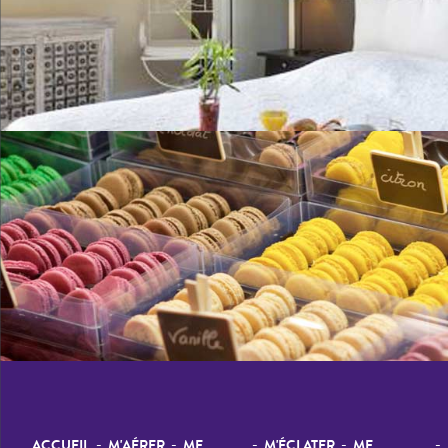
-
-
-
-
-
ACCUEIL
M'AÉRER
ME
M'ÉCLATER
ME