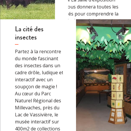
vous donnera toutes les
clés pour comprendre la
vie des amérindiens et
La cité des
l’importance du bison.
Une petite boutique
insectes
vous permettra même de
repartir avec des
Partez à la rencontre
conserves ou…
→
du monde fascinant
des insectes dans un
cadre drôle, ludique et
interactif avec un
soupçon de magie !
Au cœur du Parc
Naturel Régional des
Millevaches, près du
Lac de Vassivière, le
musée interactif sur
400m2 de collections