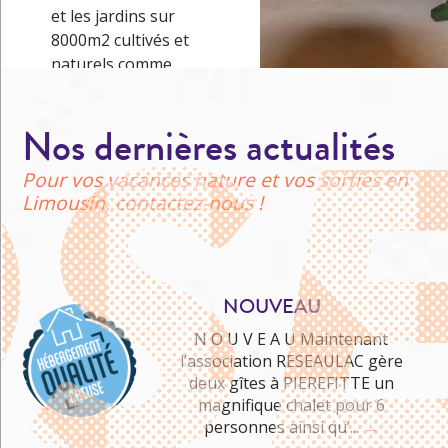
et les jardins sur
8000m2 cultivés et
naturels comme
terrain d’exploration
vous permettront de
Nos dernières actualités
vivre une journée
inoubliable quel que
Pour vos vacances nature et vos sorties en
soit le temps ! Petits
Limousin, contactez-nous !
et grands, en famille
ou…
→
NOUVEAU
N O U V E A U Maintenant
l’association RESEAULAC gère
deux gîtes à PIEREFITTE un
Me cultiver
magnifique chalet pour 6
personnes ainsi qu’...
→