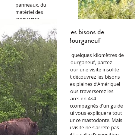
panneaux, du
matériel des
maquettes
permettent de
Les bisons de
comprendre le
Bourganeuf
principe de
fabrication de
A quelques kilomètres de
l’électricité. En
Bourganeuf, partez
extérieur, une
pour une visite insolite
installation hydro-
et découvrez les bisons
électrique complète
des plaines d’Amérique!
(remise en état de
Vous traverserez les
fonctionnement) crée
parcs en 4×4
une visite tout public.
accompagnés d’un guide
Contact : Musée de
qui vous expliquera tout
l’électrification – 19,
sur ce mastodonte. Mais
route de la…
→
la visite ne s’arrête pas
là! La salle d’exposition