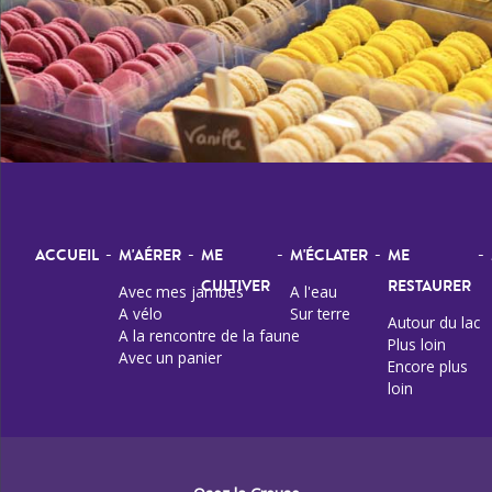
-
-
-
-
-
ACCUEIL
M'AÉRER
ME
M'ÉCLATER
ME
CULTIVER
RESTAURER
Avec mes jambes
A l'eau
A vélo
Sur terre
Autour du lac
A la rencontre de la faune
Plus loin
Avec un panier
Encore plus
loin