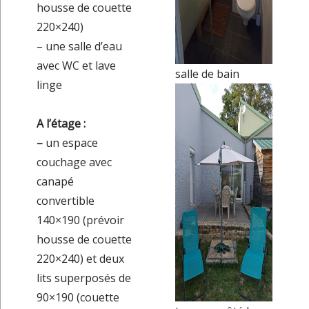
housse de couette
220×240)
– une salle d’eau
avec WC et lave
salle de bain
linge
A l’étage :
–
un espace
couchage avec
canapé
convertible
140×190 (prévoir
housse de couette
220×240) et deux
lits superposés de
90×190 (couette