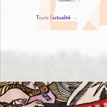
musée...
→
Toute l'actualité
→
M'éclater