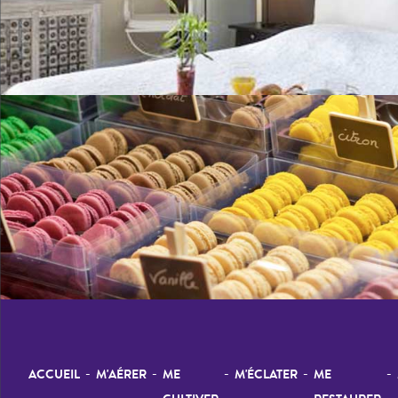
-
-
-
-
-
ACCUEIL
M'AÉRER
ME
M'ÉCLATER
ME