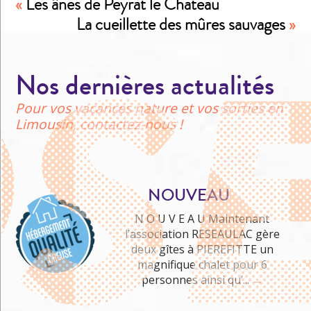
«
Les ânes de Peyrat le Chateau
La cueillette des mûres sauvages
»
Nos dernières actualités
Pour vos vacances nature et vos sorties en
Limousin, contactez-nous !
NOUVEAU
N O U V E A U Maintenant
l’association RESEAULAC gère
deux gîtes à PIEREFITTE un
Me cultiver
magnifique chalet pour 6
personnes ainsi qu’...
→