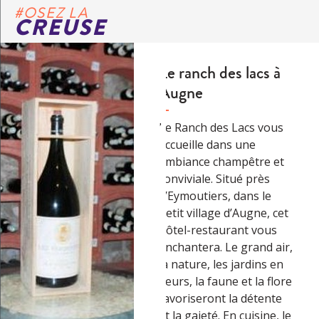
#OSEZ LA
CREUSE
Le ranch des lacs à
Augne
Le Ranch des Lacs vous
accueille dans une
ambiance champêtre et
conviviale. Situé près
d’Eymoutiers, dans le
petit village d’Augne, cet
hôtel-restaurant vous
enchantera. Le grand air,
la nature, les jardins en
fleurs, la faune et la flore
favoriseront la détente
et la gaieté. En cuisine, le