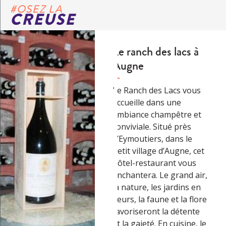
#OSEZ LA
CREUSE
Le ranch des lacs à
Augne
Le Ranch des Lacs vous
accueille dans une
ambiance champêtre et
conviviale. Situé près
d’Eymoutiers, dans le
petit village d’Augne, cet
hôtel-restaurant vous
enchantera. Le grand air,
la nature, les jardins en
fleurs, la faune et la flore
favoriseront la détente
et la gaieté. En cuisine, le