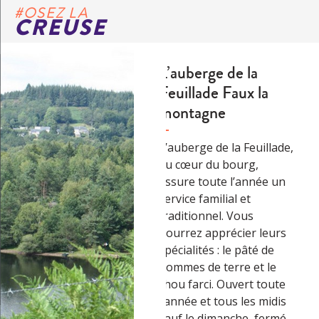
#OSEZ LA
CREUSE
L’auberge de la
Feuillade Faux la
montagne
L’auberge de la Feuillade,
au cœur du bourg,
assure toute l’année un
service familial et
traditionnel. Vous
pourrez apprécier leurs
spécialités : le pâté de
pommes de terre et le
chou farci. Ouvert toute
l’année et tous les midis
sauf le dimanche, fermé