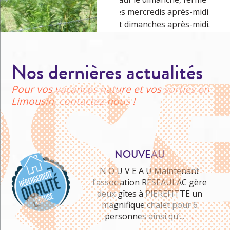
les mercredis après-midi
et dimanches après-midi.
Nos dernières actualités
Pour vos vacances nature et vos sorties en
Limousin, contactez-nous !
NOUVEAU
N O U V E A U Maintenant
l’association RESEAULAC gère
deux gîtes à PIEREFITTE un
Me cultiver
magnifique chalet pour 6
personnes ainsi qu’...
→