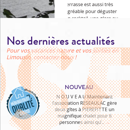
terrasse est aussi très
agréable pour déguster
un cocktail, une glace ou
une crêpe. Bien sûr les
prix font aussi…
→
Nos dernières actualités
Pour vos vacances nature et vos sorties en
Limousin, contactez-nous !
NOUVEAU
N O U V E A U Maintenant
l’association RESEAULAC gère
deux gîtes à PIEREFITTE un
Me cultiver
magnifique chalet pour 6
personnes ainsi qu’...
→