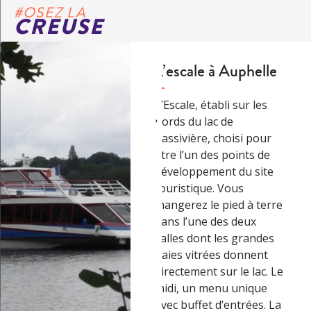
#OSEZ LA
CREUSE
L’escale à Auphelle
L’Escale, établi sur les
bords du lac de
Vassivière, choisi pour
être l’un des points de
développement du site
touristique. Vous
mangerez le pied à terre
dans l’une des deux
salles dont les grandes
baies vitrées donnent
directement sur le lac. Le
midi, un menu unique
avec buffet d’entrées. La