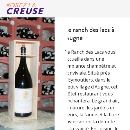
#OSEZ LA
CREUSE
Le ranch des lacs à
Augne
Le Ranch des Lacs vous
accueille dans une
ambiance champêtre et
conviviale. Situé près
d’Eymoutiers, dans le
petit village d’Augne, cet
hôtel-restaurant vous
enchantera. Le grand air,
la nature, les jardins en
fleurs, la faune et la flore
favoriseront la détente
et la gaieté. En cuisine, le