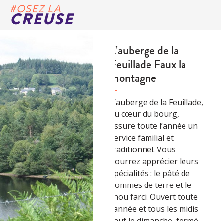
#OSEZ LA
CREUSE
L’auberge de la
Feuillade Faux la
montagne
L’auberge de la Feuillade,
au cœur du bourg,
assure toute l’année un
service familial et
traditionnel. Vous
pourrez apprécier leurs
spécialités : le pâté de
pommes de terre et le
chou farci. Ouvert toute
l’année et tous les midis
sauf le dimanche, fermé