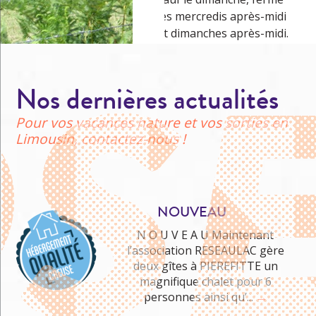
les mercredis après-midi
et dimanches après-midi.
Nos dernières actualités
Pour vos vacances nature et vos sorties en
Limousin, contactez-nous !
NOUVEAU
N O U V E A U Maintenant
l’association RESEAULAC gère
deux gîtes à PIEREFITTE un
Me cultiver
magnifique chalet pour 6
personnes ainsi qu’...
→