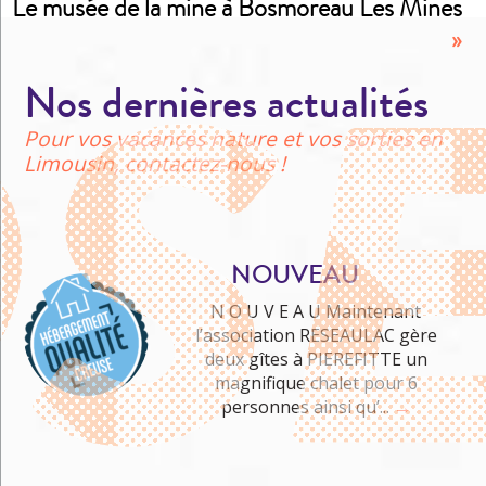
Le musée de la mine à Bosmoreau Les Mines
»
Nos dernières actualités
Pour vos vacances nature et vos sorties en
Limousin, contactez-nous !
NOUVEAU
N O U V E A U Maintenant
l’association RESEAULAC gère
deux gîtes à PIEREFITTE un
Me cultiver
magnifique chalet pour 6
personnes ainsi qu’...
→