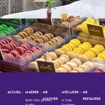
-
-
-
-
-
ACCUEIL
M'AÉRER
ME
M'ÉCLATER
ME
CULTIVER
RESTAURER
Avec mes jambes
A l'eau
A vélo
Sur terre