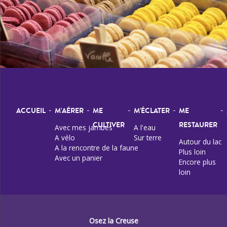
-
-
-
-
-
ACCUEIL
M'AÉRER
ME
M'ÉCLATER
ME
CULTIVER
RESTAURER
Avec mes jambes
A l'eau
A vélo
Sur terre
Autour du lac
A la rencontre de la faune
Plus loin
Avec un panier
Encore plus
loin
Osez la Creuse