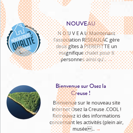
NOUVEAU
N O U V E A U Maintenant
l’association RESEAULAC gère
deux gîtes à PIEREFITTE un
Me cultiver
magnifique chalet pour 6
personnes ainsi qu’...
→
Bienvenue sur Osez la
Creuse !
Bienvenue sur le nouveau site
internet Osez la Creuse .COOL !
Retrouvez ici des informations
concernant les activités (plein air,
musée...
→