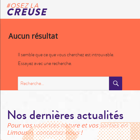
#OSEZ LA
CREUSE
Aucun résultat
Il semble que ce que vous cherchez est introuvable.
Essayez avec une recherche.
RECHE
Recherche
pour
:
Nos dernières actualités
Pour vos vacances nature et vos sorties en
Limousin, contactez-nous !