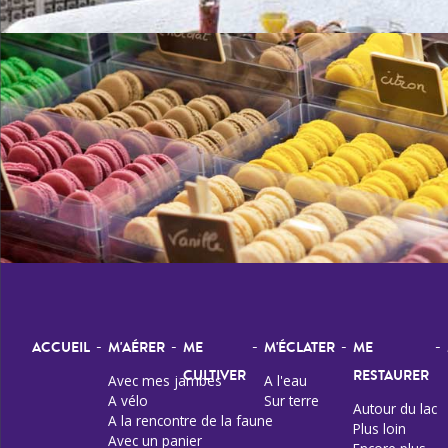
-
-
-
-
-
ACCUEIL
M'AÉRER
ME
M'ÉCLATER
ME
CULTIVER
RESTAURER
Avec mes jambes
A l'eau
A vélo
Sur terre
Autour du lac
A la rencontre de la faune
Plus loin
Avec un panier