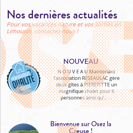
Nos dernières actualités
Pour vos vacances nature et vos sorties en
Limousin, contactez-nous !
NOUVEAU
N O U V E A U Maintenant
l’association RESEAULAC gère
deux gîtes à PIEREFITTE un
Me cultiver
magnifique chalet pour 6
personnes ainsi qu’...
→
Bienvenue sur Osez la
Creuse !