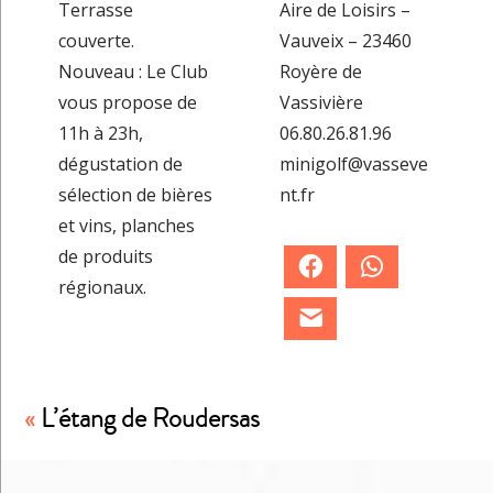
Terrasse
Aire de Loisirs –
couverte.
Vauveix – 23460
Nouveau : Le Club
Royère de
vous propose de
Vassivière
11h à 23h,
06.80.26.81.96
dégustation de
minigolf@vasseve
sélection de bières
nt.fr
et vins, planches
de produits
Facebook
WhatsApp
régionaux.
E-mail
«
L’étang de Roudersas