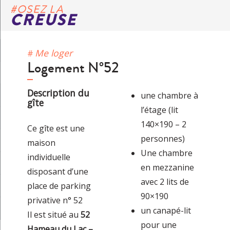
#OSEZ LA
CREUSE
Me loger
Logement N°52
Description du
une chambre à
gîte
l’étage (lit
140×190 – 2
Ce gîte est une
personnes)
maison
Une chambre
individuelle
en mezzanine
disposant d’une
avec 2 lits de
place de parking
90×190
privative n° 52
un canapé-lit
Il est situé au
52
pour une
Hameau du Lac –