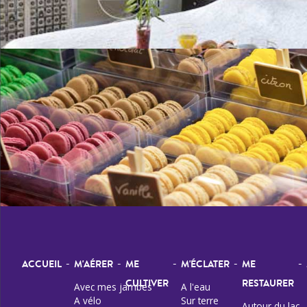
-
-
-
-
-
ACCUEIL
M'AÉRER
ME
M'ÉCLATER
ME
CULTIVER
RESTAURER
Avec mes jambes
A l'eau
A vélo
Sur terre
Autour du lac