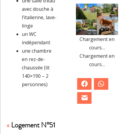
une salle d’eau
avec douche à
l’italienne, lave-
linge
un WC
Chargement en
indépendant
cours…
une chambre
Chargement en
en rez-de-
cours…
chaussée (lit
140×190 – 2
Facebook
WhatsApp
personnes)
E-mail
«
Logement N°51