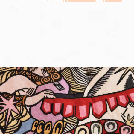
M'éclater
Me loger