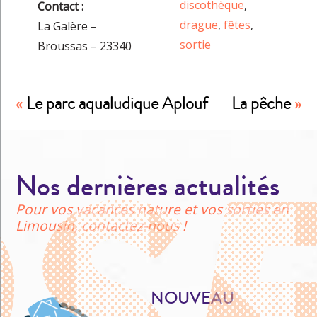
discothèque
,
Contact :
drague
,
fêtes
,
La Galère –
sortie
Broussas – 23340
«
Le parc aqualudique Aplouf
La pêche
»
Nos dernières actualités
Pour vos vacances nature et vos sorties en
Limousin, contactez-nous !
NOUVEAU