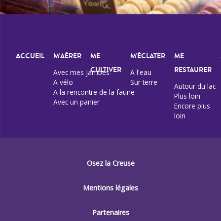
-
-
-
-
-
ACCUEIL
M'AÉRER
ME
M'ÉCLATER
ME
CULTIVER
RESTAURER
Avec mes jambes
A l'eau
A vélo
Sur terre
Autour du lac
A la rencontre de la faune
Plus loin
Avec un panier
Encore plus
loin
Osez la Creuse
Mentions légales
Partenaires