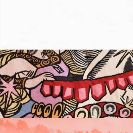
M'éclater
Me loger