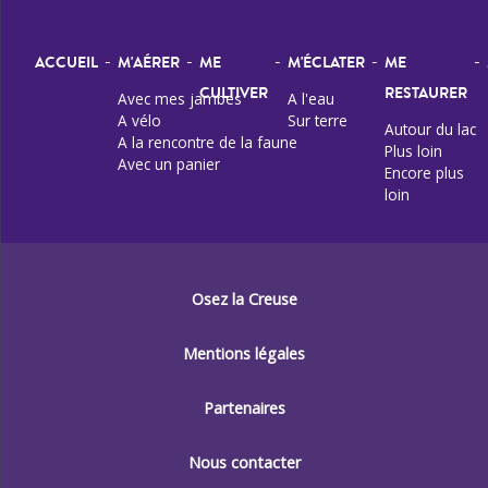
-
-
-
-
-
ACCUEIL
M'AÉRER
ME
M'ÉCLATER
ME
CULTIVER
RESTAURER
Avec mes jambes
A l'eau
A vélo
Sur terre
Autour du lac
A la rencontre de la faune
Plus loin
Avec un panier
Encore plus
loin
Osez la Creuse
Mentions légales
Partenaires
Nous contacter