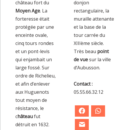
château fort du
donjon
Moyen Age
. La
rectangulaire, la
forteresse était
muraille attenante
protégée par une
et la base de la
enceinte ovale,
tour carrée du
cinq tours rondes
XIIIème siècle.
et un pont-levis
Très beau
point
qui enjambait un
de vue
sur la ville
large fossé. Sur
d’Aubusson.
ordre de Richelieu,
et afin d’enlever
Contact :
aux Huguenots
05.55.66.32.12
tout moyen de
résistance, le
Facebook
WhatsApp
c
hâteau
fut
détruit en 1632.
E-mail